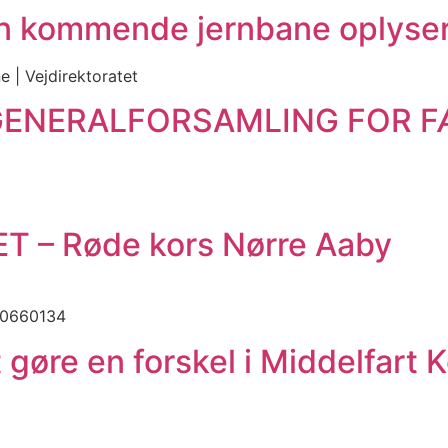
n kommende jernbane oplyser 
 | Vejdirektoratet
E GENERALFORSAMLING FOR 
ET – Røde kors Nørre Aaby
 30660134
 at gøre en forskel i Middelfar