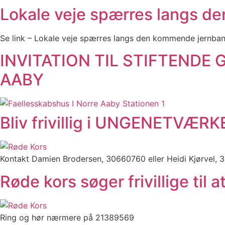
Lokale veje spærres langs de
Se link – Lokale veje spærres langs den kommende jernbane
INVITATION TIL STIFTEND
AABY
Bliv frivillig i UNGENETVÆRK
Kontakt Damien Brodersen, 30660760 eller Heidi Kjørvel,
Røde kors søger frivillige til
Ring og hør nærmere på 21389569