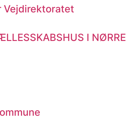
Vejdirektoratet
FÆLLESSKABSHUS I NØRRE
t Kommune