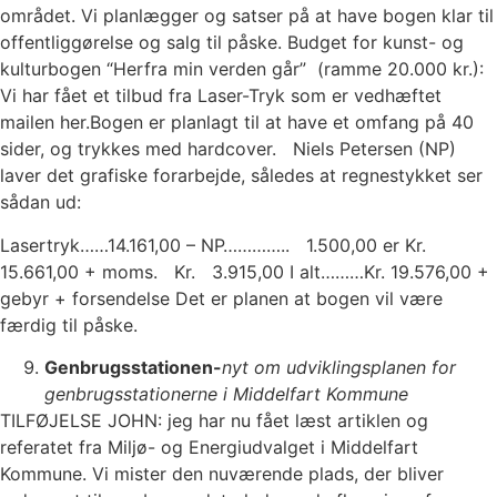
området. Vi planlægger og satser på at have bogen klar til
offentliggørelse og salg til påske. Budget for kunst- og
kulturbogen “Herfra min verden går” (ramme 20.000 kr.):
Vi har fået et tilbud fra Laser-Tryk som er vedhæftet
mailen her.Bogen er planlagt til at have et omfang på 40
sider, og trykkes med hardcover. Niels Petersen (NP)
laver det grafiske forarbejde, således at regnestykket ser
sådan ud:
Lasertryk……14.161,00 – NP………….. 1.500,00 er Kr.
15.661,00 + moms. Kr. 3.915,00 I alt………Kr. 19.576,00 +
gebyr + forsendelse Det er planen at bogen vil være
færdig til påske.
Genbrugsstationen-
nyt om udviklingsplanen for
genbrugsstationerne i Middelfart Kommune
TILFØJELSE JOHN: jeg har nu fået læst artiklen og
referatet fra Miljø- og Energiudvalget i Middelfart
Kommune. Vi mister den nuværende plads, der bliver