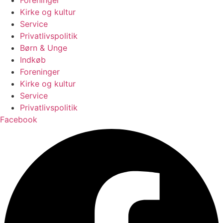
Kirke og kultur
Service
Privatlivspolitik
Børn & Unge
Indkøb
Foreninger
Kirke og kultur
Service
Privatlivspolitik
Facebook