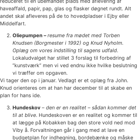
reduceret til en ubemandet plads med aflevering af
haveaffald, papir, pap, glas og flasker døgnet rundt. Alt
andet skal afleveres på de to hovedpladser i Ejby eller
Middelfart.
Oliepumpen –
resume fra mødet med Torben
Knudsen (Borgmester i 1992) og Knud Nyholm.
Oplæg om vores indstilling til sagens udfald
.
Lokaludvalget har stillet 3 forslag til forbedring af
”kunstværk” men vi ved endnu ikke hvilke beslutning
vi træffer om opgaven.
Vi tager den op i januar. Vedlagt er et oplæg fra John.
Knud orienteres om at han har december til at skabe en
plan for hans ide.
Hundeskov
–
den er en realitet – sådan kommer det
til at blive
. Hundeskoven er en realitet og kommer til
at lægge på Kobakken bag den store vold ned mod
Viby å. Forvaltningen går i gang med at lave en
budgetplan for indhegning, bordebænke og måske