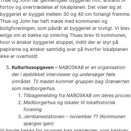
fortov og overtrædelse af lokalplanen. Det viser sig at
byggeriet er bygget mellem 30 og 40 cm forlangt fremme.
Thue og John har haft møde med kommunen og
boligforeningen, som påstår at byggeriet er lovligt. Vi blev
enige om at bakke op omkring Thues brev til kommunen,
hvor vi ønsker byggeriet stoppet, indtil der er styr på
papirerne og ønsker samtidig svar på hvorfor lokalplanen
ikke er overholdt
Kulturhusopgaven
–
NABOSKAB er en organisation
der i øjeblikket interviewer og undersøger hele
området. Til mødet kommer gruppen bag Grønærten
som medborgerhus.
Tilbagemelding fra NABOSKAB om deres proces
Medborgerhus og lokaler til lokalhistorisk
forening
Jernbanestationen – november ?? (Kommunen
spørges igen)
Vi havde besøg for gruppen bag grønærten, som beskrev