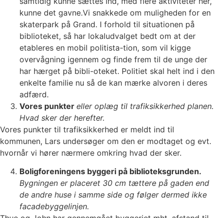
samtidig kunne sættes ind, med flere aktiviteter her,
kunne det gavne.Vi snakkede om muligheden for en
skaterpark på Grand. I forhold til situationen på
biblioteket, så har lokaludvalget bedt om at der
etableres en mobil politista-tion, som vil kigge
overvågning igennem og finde frem til de unge der
har hærget på bibli-oteket. Politiet skal helt ind i den
enkelte familie nu så de kan mærke alvoren i deres
adfærd.
Vores punkter
eller oplæg til trafiksikkerhed planen.
Hvad sker der herefter.
Vores punkter til trafiksikkerhed er meldt ind til
kommunen, Lars undersøger om den er modtaget og evt.
hvornår vi hører nærmere omkring hvad der sker.
Boligforeningens byggeri på biblioteksgrunden.
Bygningen er placeret 30 cm tættere på gaden end
de andre huse i samme side og følger dermed ikke
facadebyggelinjen.
Thue og John har gennemgået byggeriet mht. afstand til