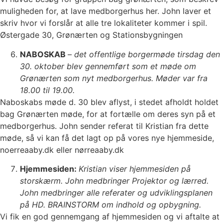
muligheden for, at lave medborgerhus her. John laver et
skriv hvor vi forslår at alle tre lokaliteter kommer i spil.
Østergade 30, Grønærten og Stationsbygningen
NABOSKAB
–
det offentlige borgermøde tirsdag den
30. oktober blev gennemført som et møde om
Grønærten som nyt medborgerhus. Møder var fra
18.00 til 19.00.
Naboskabs møde d. 30 blev aflyst, i stedet afholdt holdet
bag Grønærten møde, for at fortælle om deres syn på et
medborgerhus. John sender referat til Kristian fra dette
møde, så vi kan få det lagt op på vores nye hjemmeside,
noerreaaby.dk eller nørreaaby.dk
Hjemmesiden:
Kristian viser hjemmesiden på
storskærm. John medbringer Projektor og lærred.
John medbringer alle referater og udviklingsplanen
på HD. BRAINSTORM om indhold og opbygning.
Vi fik en god gennemgang af hjemmesiden og vi aftalte at